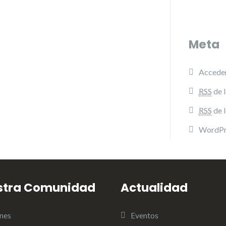
Meta
Accede
RSS
de l
RSS
de 
WordPr
stra Comunidad
Actualidad
nes
Eventos