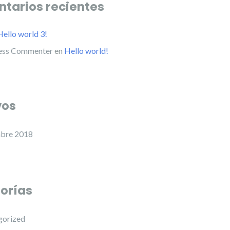
tarios recientes
Hello world 3!
ess Commenter
en
Hello world!
vos
mbre 2018
orías
gorized