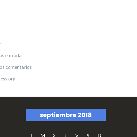
r
as entradas
los comentarios
ess.org
septiembre 2018
L
M
X
J
V
S
D