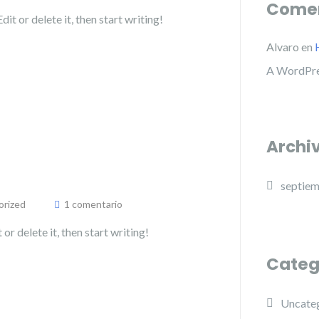
Comen
t or delete it, then start writing!
Alvaro
en
A WordPr
Archi
septie
orized
1 comentario
or delete it, then start writing!
Categ
Uncate