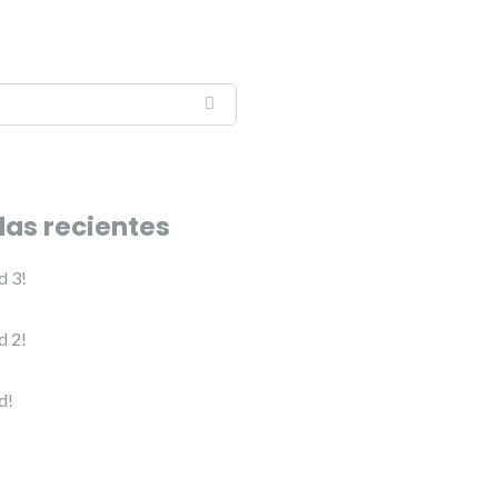
das recientes
d 3!
d 2!
d!