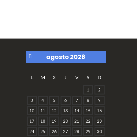
agosto 2026
«
L
M
X
J
V
S
D
S
1
2
e
3
4
5
6
7
8
9
p
10
11
12
13
14
15
16
17
18
19
20
21
22
23
24
25
26
27
28
29
30