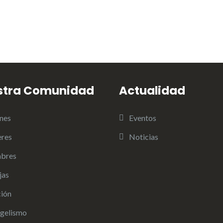
stra Comunidad
Actualidad
nes
Eventos
res
Noticias
bres
jas
ión
gelismo