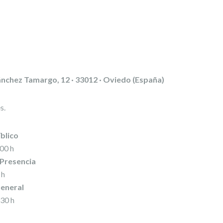
nchez Tamargo, 12 · 33012 ·
Oviedo (España)
s.
blico
00 h
 Presencia
 h
eneral
30 h