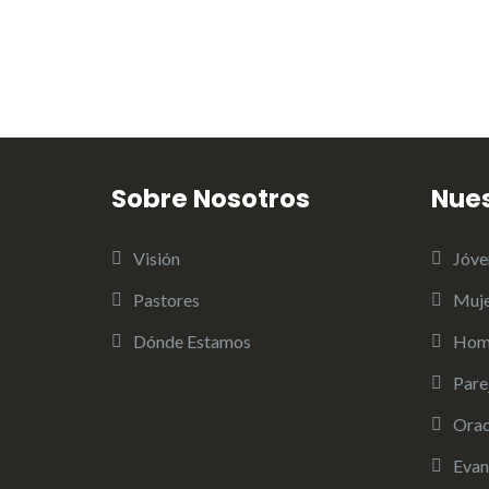
Sobre Nosotros
Nue
Visión
Jóve
Pastores
Muje
Dónde Estamos
Hom
Pare
Orac
Evan