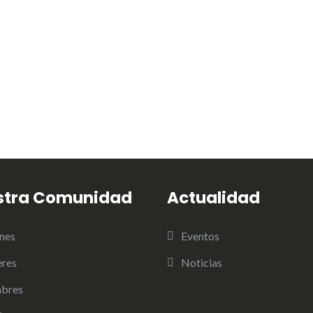
stra Comunidad
Actualidad
nes
Eventos
res
Noticias
bres