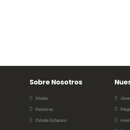
Sobre Nosotros
Nue
Visión
Jóve
Pastores
Muje
Dónde Estamos
Hom